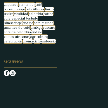
zapatoca
santander
café
bucaramanga
caficultores
tierra
andes
vitalidad
colombia
coffee
cafe especial tostado
almacenaje
andina
café tostado
amantes de café
arabigo
cascara
café de colombia
andino
camas africanas
agricultura
celebración
aroma
ciclo
ambrosia
síguenos