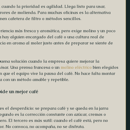
cuando la prioridad es agilidad. Llega listo para usar, 
rrores de molienda. Para muchas oficinas es la alternativa 
enen cafetera de filtro o métodos sencillos.
riencia más fresca y aromática, pero exige molino y un poco 
na hay alguien encargado del café o una cultura real de 
ncia en aroma al moler justo antes de preparar se siente de 
uena solución cuando la empresa quiere mejorar la 
isar. Una prensa francesa o un 
molino eléctrico
 bien elegidos 
 que el equipo vive la pausa del café. No hace falta montar 
ta con un método amable y repetible.
pide un mejor café
es el desperdicio: se prepara café y se queda en la jarra 
segundo es la corrección constante con azúcar, cremas o 
ro. El tercero es más sutil: cuando el café está, pero no 
. No convoca, no acompaña, no se disfruta.