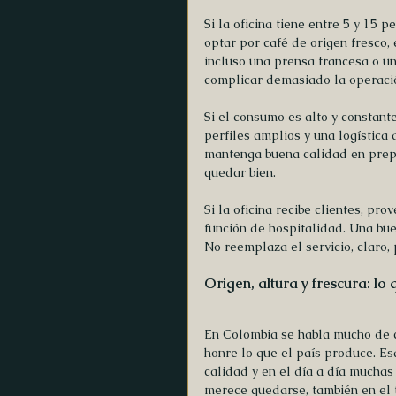
Si la oficina tiene entre 5 y 15 
optar por café de origen fresco,
incluso una prensa francesa o un
complicar demasiado la operaci
Si el consumo es alto y constant
perfiles amplios y una logística 
mantenga buena calidad en prep
quedar bien.
Si la oficina recibe clientes, pr
función de hospitalidad. Una bue
No reemplaza el servicio, claro, 
Origen, altura y frescura: lo 
En Colombia se habla mucho de c
honre lo que el país produce. Es
calidad y en el día a día muchas
merece quedarse, también en el t