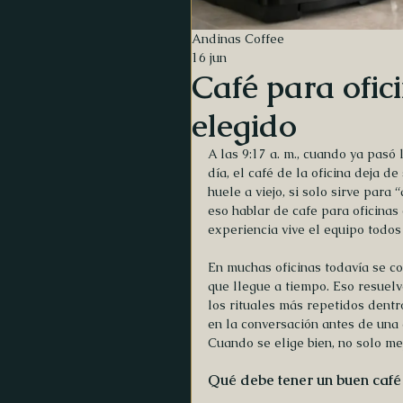
Andinas Coffee
16 jun
Café para ofic
elegido
A las 9:17 a. m., cuando ya pasó
día, el café de la oficina deja de
huele a viejo, si solo sirve para
eso hablar de cafe para oficinas
experiencia vive el equipo todos
En muchas oficinas todavía se co
que llegue a tiempo. Eso resuelve
los rituales más repetidos dentro 
en la conversación antes de una
Cuando se elige bien, no solo me
Qué debe tener un buen café