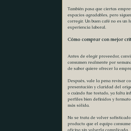
También pasa que ciertas empresas
espacios agradables, pero siguen
corregir. Un buen café no es un l
experiencia laboral.
Cómo comprar con mejor crit
Antes de elegir proveedor, conv
consumen realmente por semana, 
de sabor quiere ofrecer la empre
Después, vale la pena revisar co
presentación y claridad del orig
o cuándo fue tostado, ya falta in
perfiles bien definidos y format
más sólida.
No se trata de volver sofisticado
producto que el equipo consume t
oficina sin volverla complicada.