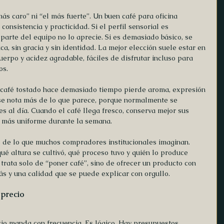
ás caro” ni “el más fuerte”. Un buen café para oficina 
 consistencia y practicidad. Si el perfil sensorial es 
arte del equipo no lo aprecie. Si es demasiado básico, se 
a, sin gracia y sin identidad. La mejor elección suele estar en 
uerpo y acidez agradable, fáciles de disfrutar incluso para 
os.
 café tostado hace demasiado tiempo pierde aroma, expresión 
o se nota más de lo que parece, porque normalmente se 
s al día. Cuando el café llega fresco, conserva mejor sus 
a más uniforme durante la semana.
de lo que muchos compradores institucionales imaginan. 
ué altura se cultivó, qué proceso tuvo y quién lo produce 
 trata solo de “poner café”, sino de ofrecer un producto con 
rás y una calidad que se puede explicar con orgullo.
 precio
io manda con frecuencia. Es lógico. Hay presupuestos, 