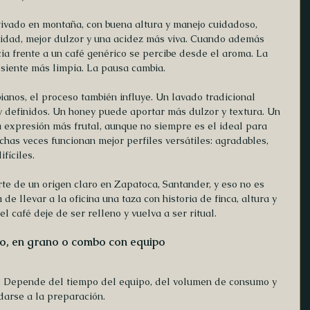
ltivado en montaña, con buena altura y manejo cuidadoso, 
idad, mejor dulzor y una acidez más viva. Cuando además 
ncia frente a un café genérico se percibe desde el aroma. La 
e siente más limpia. La pausa cambia.
anos, el proceso también influye. Un lavado tradicional 
y definidos. Un honey puede aportar más dulzor y textura. Un 
a expresión más frutal, aunque no siempre es el ideal para 
chas veces funcionan mejor perfiles versátiles: agradables, 
fíciles.
te de un origen claro en Zapatoca, Santander, y eso no es 
de llevar a la oficina una taza con historia de finca, altura y 
l café deje de ser relleno y vuelva a ser ritual.
o, en grano o combo con equipo
. Depende del tiempo del equipo, del volumen de consumo y 
darse a la preparación.