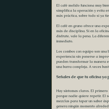
El café molido funciona muy bien 
simplifica la operación y evita e
más práctica, sobre todo si ya ti
El café en grano ofrece una expe
más de disciplina. Si en la ofici
disfrute, vale la pena. La difere
inmediato.
Los combos con equipo son una b
experiencia sin ponerse a improv
pueden transformar la manera en
una barra compleja. A veces bas
Señales de que tu oficina ya 
Hay síntomas claros. El primero 
porque nadie quiere repetir. El 
mezclas para tapar un sabor áspe
genera ningún momento alrededor