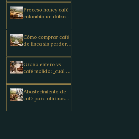
Proceso honey café
colombiano: dulzor
de finca
Cómo comprar café
de finca sin perder
el origen
Grano entero vs
café molido: ¿cuál te
conviene?
Abastecimiento de
café para oficinas
con origen