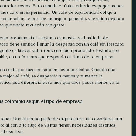
ntrolar costos. Pero cuando el único criterio es pagar menos 
r más caro en experiencia. Un café de baja calidad obliga a 
 sacar sabor, se percibe amargo o quemado, y termina dejando 
na que nadie recuerda con gusto.
remo premium si el consumo es masivo y el método de 
oco tiene sentido llenar la despensa con un café sin frescura 
igente es buscar valor real: café bien producido, tostado con 
table, en un formato que responda al ritmo de la empresa.
r en costo por taza, no solo en costo por bolsa. Cuando una 
e mejor el café, se desperdicia menos y aumenta la 
ráctica, esa diferencia pesa más que unos pesos menos en la 
as colombia según el tipo de empresa
 igual. Una firma pequeña de arquitectura, un coworking, una 
cial con alto flujo de visitas tienen necesidades distintas. 
el uso real.