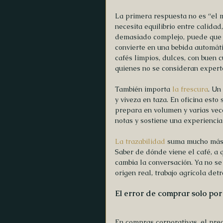
La primera respuesta no es “el m
necesita equilibrio entre calidad,
demasiado complejo, puede que p
convierte en una bebida automátic
cafés limpios, dulces, con buen c
quienes no se consideran expert
También importa 
la frescura
. Un
y viveza en taza. En oficina est
prepara en volumen y varias vece
notas y sostiene una experienci
La trazabilidad
 suma mucho más 
Saber de dónde viene el café, a q
cambia la conversación. Ya no se
origen real, trabajo agrícola det
El error de comprar solo por
En compras corporativas, el prec