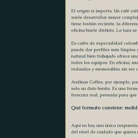
El origen sí importa. Un café cu
suele desarrollar mayor complej
tiene tostión reciente, la difere
oficina huele distinto. La taza s
En cafés de especialidad colombi
puede dar perfiles más limpios 
natural bien trabajado ofrece un
todos los equipos. En oficina, mu
redondos y memorables sin ser di
Andinas Coffee, por ejemplo, par
solo un dato bonito. Es una forma 
frescura real, pensada para que e
Qué formato conviene: molid
Aquí no hay una única respuesta
del nivel de cuidado que quiera 