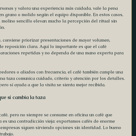
personas y valora una experiencia más cuidada, vale la pena 
 en grano o molido según el equipo disponible. En estos casos, 
 molino sencillo elevan mucho la percepción del ritual sin 
ón.
e, conviene priorizar presentaciones de mayor volumen, 
de reposición clara. Aquí lo importante es que el café 
araciones repetidas y no dependa de una mano experta para 
oveedores o aliados con frecuencia, el café también cumple una 
na taza comunica cuidado, criterio y atención por los detalles. 
pero sí ayuda a que la visita se sienta mejor recibida.
que sí cambia la taza
afé, pero no siempre se consume en oficina un café que 
a es una contradicción vieja: exportamos cafés de enorme 
 empresas siguen sirviendo opciones sin identidad. Lo bueno 
rabajo.