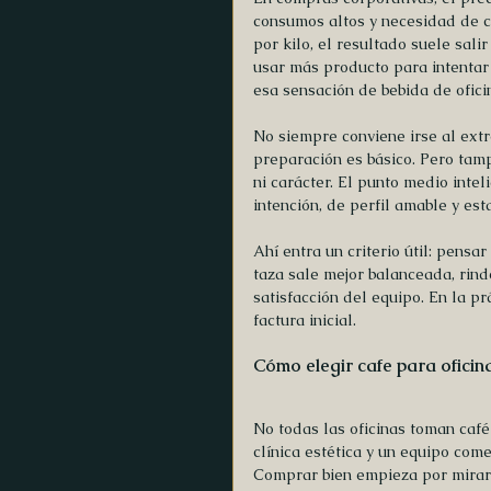
consumos altos y necesidad de co
por kilo, el resultado suele sali
usar más producto para intentar
esa sensación de bebida de ofici
No siempre conviene irse al ext
preparación es básico. Pero tamp
ni carácter. El punto medio intel
intención, de perfil amable y es
Ahí entra un criterio útil: pensa
taza sale mejor balanceada, rind
satisfacción del equipo. En la p
factura inicial.
Cómo elegir cafe para oficin
No todas las oficinas toman café
clínica estética y un equipo comer
Comprar bien empieza por mirar 