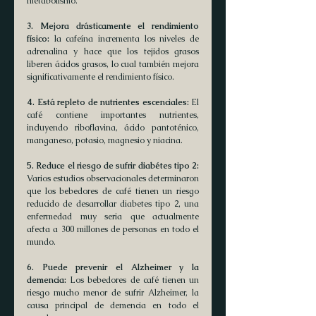
metabolismo.
3. Mejora drásticamente el rendimiento 
físico: 
la cafeína incrementa los niveles de 
adrenalina y hace que los tejidos grasos 
liberen ácidos grasos, lo cual también mejora 
significativamente el rendimiento físico.
4. Está repleto de nutrientes escenciales:
 El 
café contiene importantes nutrientes, 
incluyendo riboflavina, ácido pantoténico, 
manganeso, potasio, magnesio y niacina.
5. Reduce el riesgo de sufrir diabétes tipo 2:
Varios estudios observacionales determinaron 
que los bebedores de café tienen un riesgo 
reducido de desarrollar diabetes tipo 2, una 
enfermedad muy seria que actualmente 
afecta a 300 millones de personas en todo el 
mundo.
6. Puede prevenir el Alzheimer y la 
demencia:
 Los bebedores de café tienen un 
riesgo mucho menor de sufrir Alzheimer, la 
causa principal de demencia en todo el 