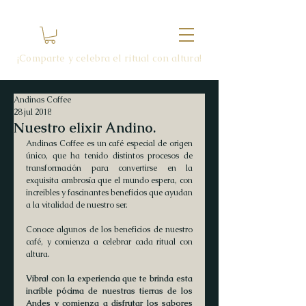
¡Comparte y celebra el ritual con altura!
Andinas Coffee
28 jul 2018
Nuestro elixir Andino.
Andinas Coffee es un café especial de origen 
único, que ha tenido distintos procesos de  
transformación para convertirse en la 
exquisita ambrosía que el mundo espera, con 
increibles y fascinantes beneficios que ayudan 
a la vitalidad de nuestro ser.
Conoce algunos de los beneficios de nuestro 
café, y comienza a celebrar cada ritual con 
altura.
Vibra! con la experiencia que te brinda esta 
incríble pócima de nuestras tierras de los 
Andes y comienza a disfrutar los sabores 