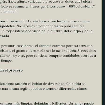
egión, finca, altura, variedad o proceso son datos que hablan 
 todo se resume en frases genéricas como “100% colombiano” 
rofundidad.
riencia sensorial. Un café fresco bien tostado ofrece aroma 
l agradable. No necesita amargor agresivo para sentirse 
 la mejor intensidad viene de la dulzura, del cuerpo y de la 
pasada.
s personas consideran: el formato correcto para su consumo. 
ributos, el grano entero suele ser la mejor opción. Si necesitas 
ncionar muy bien, pero conviene comprar cantidades acordes a 
 tiempo.
gún el proceso
olombiano también es hablar de diversidad. Colombia no 
de una misma región puedes encontrar diferencias claras 
ar tazas más limpias, definidas y brillantes. Un honey puede 