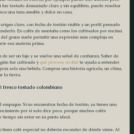
i fue tostado demasiado claro y sin equilibrio, puede resultar 
usca una taza amable y dulce en casa.
origen claro, con fecha de tostión visible y un perfil pensado 
conderlo. En cafés de montaña como los cultivados por encima 
d del grano suele permitir una expresión más compleja en 
pete esa materia prima.
 de ser un lujo y se vuelve una señal de confianza. Saber de 
gión fue cultivado y 
qué proceso recibió
 te ayuda a entender 
as solo una bebida. Compras una historia agrícola, un clima, 
 la tierra.
é fresco tostado colombiano
l empaque. Si no encuentras fecha de tostión, ya tienes una 
ncimiento por sí sola dice poco, porque muchos cafés 
tiempo sin estar en su punto ideal.
n buen café especial no debería esconder de dónde viene. Al 