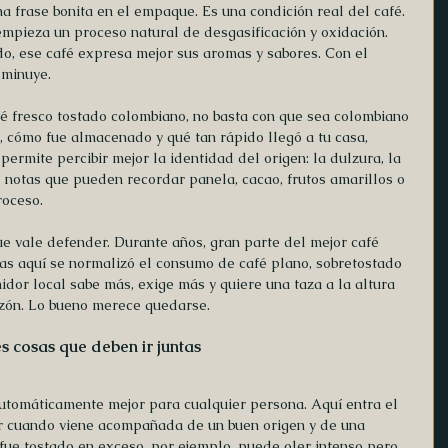
a frase bonita en el empaque. Es una condición real del café. 
empieza un proceso natural de desgasificación y oxidación. 
o, ese café expresa mejor sus aromas y sabores. Con el 
sminuye.
é fresco tostado colombiano, no basta con que sea colombiano 
, cómo fue almacenado y qué tan rápido llegó a tu casa, 
 permite percibir mejor la identidad del origen: la dulzura, la 
as notas que pueden recordar panela, cacao, frutos amarillos o 
roceso.
e vale defender. Durante años, gran parte del mejor café 
as aquí se normalizó el consumo de café plano, sobretostado 
idor local sabe más, exige más y quiere una taza a la altura 
azón. Lo bueno merece quedarse.
es cosas que deben ir juntas
automáticamente mejor para cualquier persona. Aquí entra el 
or cuando viene acompañada de un buen origen y de una 
é fue tostado en exceso, por ejemplo, puede oler intenso pero 