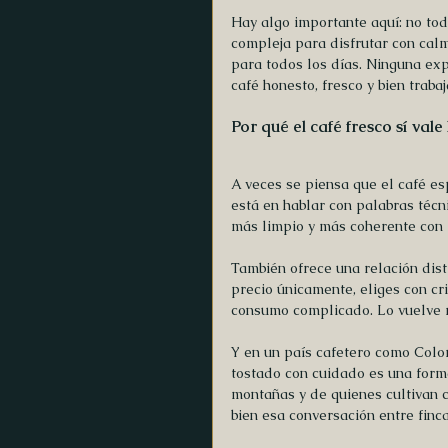
Hay algo importante aquí: no to
compleja para disfrutar con calm
para todos los días. Ninguna exp
café honesto, fresco y bien traba
Por qué el café fresco sí vale
A veces se piensa que el café esp
está en hablar con palabras técni
más limpio y más coherente con 
También ofrece una relación dist
precio únicamente, eliges con crit
consumo complicado. Lo vuelve 
Y en un país cafetero como Colom
tostado con cuidado es una forma
montañas y de quienes cultivan 
bien esa conversación entre finca,