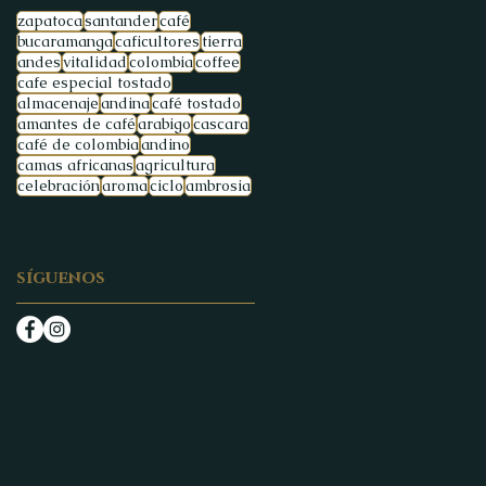
zapatoca
santander
café
bucaramanga
caficultores
tierra
andes
vitalidad
colombia
coffee
cafe especial tostado
almacenaje
andina
café tostado
amantes de café
arabigo
cascara
café de colombia
andino
camas africanas
agricultura
celebración
aroma
ciclo
ambrosia
síguenos