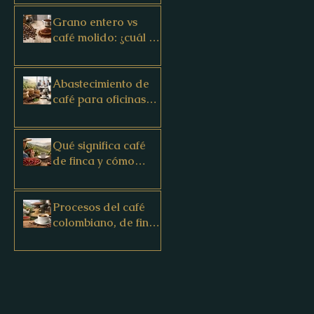
Grano entero vs
café molido: ¿cuál te
conviene?
Abastecimiento de
café para oficinas
con origen
Qué significa café
de finca y cómo
elegirlo
Procesos del café
colombiano, de finca
a taza