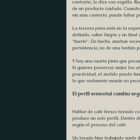
contrario, lo dice con orgullo. R
de un producto cuidado. Cuando
sin más contexto, puede faltar p
La tercera pista está en la expe
definido, sabor limpio y un fina
“fuerte”. De hecho, muchas veces
persistencia, no de una tostión 
Y hay una cuarta pista que poca
Si quieres preservar mejor los at
practicidad, el molido puede fu
lo que realmente usarás en poco
El perfil sensorial cambia se
Hablar de café fresco tostado c
produce un solo perfil. Dentro 
según el proceso del café.
Un lavado bien trabajado suele d