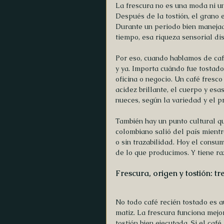
La frescura no es una moda ni un
Después de la tostión, el grano 
Durante un periodo bien manejad
tiempo, esa riqueza sensorial di
Por eso, cuando hablamos de caf
y ya. Importa cuándo fue tostado
oficina o negocio. Un café fresco
acidez brillante, el cuerpo y es
nueces, según la variedad y el p
También hay un punto cultural qu
colombiano salió del país mientr
o sin trazabilidad. Hoy el consum
de lo que producimos. Y tiene r
Frescura, origen y tostión: tr
No todo café recién tostado es 
matiz. La frescura funciona mej
tostión bien ejecutada. Si el caf