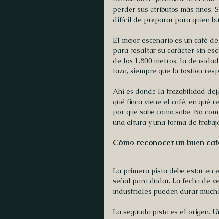
perder sus atributos más finos. S
difícil de preparar para quien b
El mejor escenario es un café de 
para resaltar su carácter sin es
de los 1.800 metros, la densida
taza, siempre que la tostión res
Ahí es donde la trazabilidad deja
qué finca viene el café, en qué re
por qué sabe como sabe. No compr
una altura y una forma de trabajar
Cómo reconocer un buen caf
La primera pista debe estar en e
señal para dudar. La fecha de ve
industriales pueden durar mucho 
La segunda pista es el origen. U