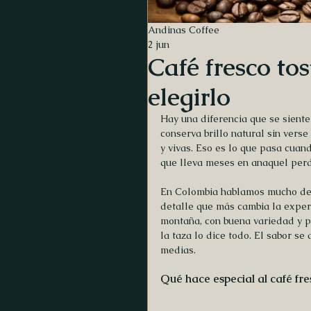
Andinas Coffee
2 jun
Café fresco t
elegirlo
Hay una diferencia que se siente
conserva brillo natural sin verse
y vivas. Eso es lo que pasa cuan
que lleva meses en anaquel perd
En Colombia hablamos mucho de or
detalle que más cambia la experi
montaña, con buena variedad y p
la taza lo dice todo. El sabor s
medias.
Qué hace especial al café fr