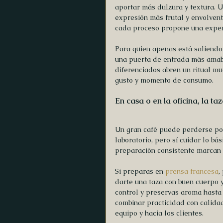
aportar más dulzura y textura. U
expresión más frutal y envolvente
cada proceso propone una experi
Para quien apenas está saliendo 
una puerta de entrada más amabl
diferenciados abren un ritual mu
gusto y momento de consumo.
En casa o en la oficina, la t
Un gran café puede perderse por
laboratorio, pero sí cuidar lo b
preparación consistente marcan 
Si preparas en 
prensa francesa
,
darte una taza con buen cuerpo y
control y preservas aroma hasta 
combinar practicidad con calidad
equipo y hacia los clientes.